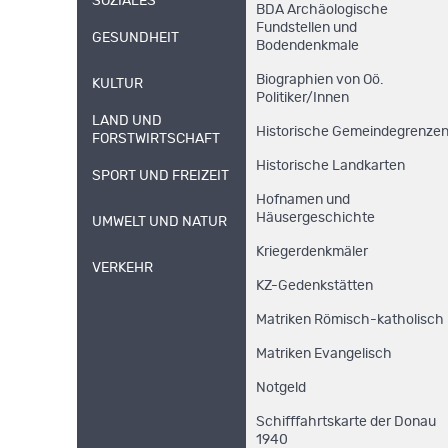
SOZIALES
BDA Archäologische
Fundstellen und
GESUNDHEIT
Bodendenkmale
Biographien von Oö.
KULTUR
Politiker/Innen
LAND UND
Historische Gemeindegrenze
FORSTWIRTSCHAFT
Historische Landkarten
SPORT UND FREIZEIT
Hofnamen und
Häusergeschichte
UMWELT UND NATUR
Kriegerdenkmäler
VERKEHR
KZ-Gedenkstätten
Matriken Römisch-katholisch
Matriken Evangelisch
Notgeld
Schifffahrtskarte der Donau
1940