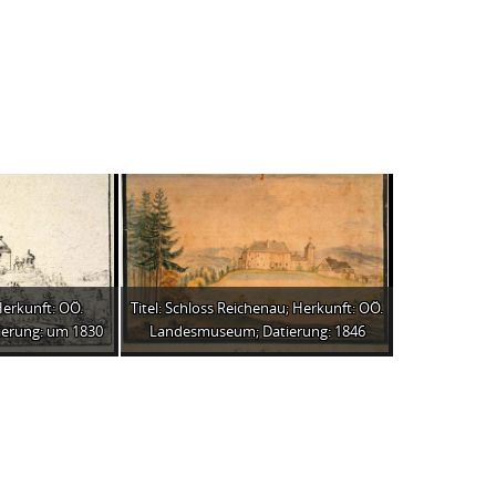
Herkunft: OÖ.
Titel: Schloss Reichenau; Herkunft: OÖ.
erung: um 1830
Landesmuseum; Datierung: 1846