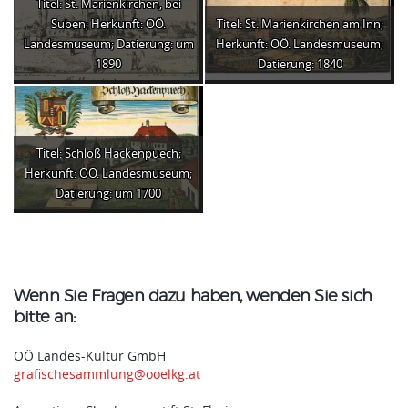
Titel: St. Marienkirchen, bei
Suben; Herkunft: OÖ.
Titel: St. Marienkirchen am Inn;
Landesmuseum; Datierung: um
Herkunft: OÖ. Landesmuseum;
1890
Datierung: 1840
Titel: Schloß Hackenpuech;
Herkunft: OÖ. Landesmuseum;
Datierung: um 1700
Wenn Sie Fragen dazu haben, wenden Sie sich
bitte an:
OÖ Landes-Kultur GmbH
grafischesammlung@ooelkg.at