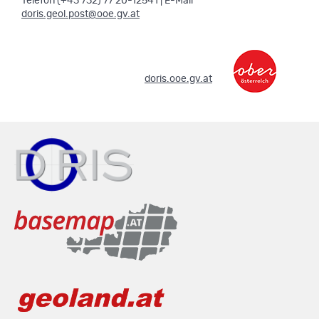
Telefon (+43 732) 77 20-12541 | E-Mail
doris.geol.post@ooe.gv.at
.
doris.ooe.gv.at